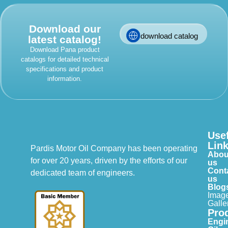
Download our
download catalog
latest catalog!
Download Pana product
catalogs for detailed technical
specifications and product
information.
Use
Lin
Pardis Motor Oil Company has been operating
Abou
for over 20 years, driven by the efforts of our
us
Cont
dedicated team of engineers.
us
Blog
Imag
Galle
Pro
Engi