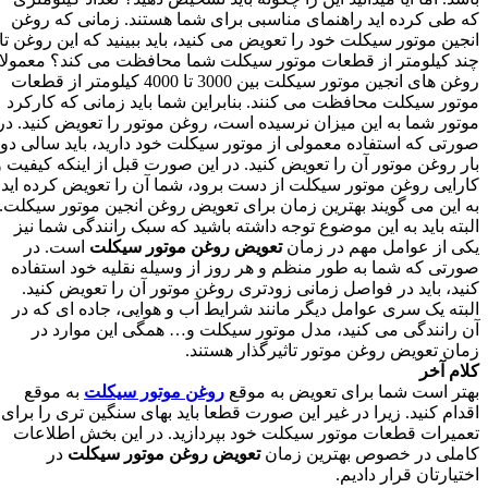
که طی کرده اید راهنمای مناسبی برای شما هستند. زمانی که روغن
انجین موتور سیکلت خود را تعویض می کنید، باید ببینید که این روغن تا
چند کیلومتر از قطعات موتور سیکلت شما محافظت می کند؟ معمولا
روغن های انجین موتور سیکلت بین 3000 تا 4000 کیلومتر از قطعات
موتور سیکلت محافظت می کنند. بنابراین شما باید زمانی که کارکرد
موتور شما به این میزان نرسیده است، روغن موتور را تعویض کنید. در
صورتی که استفاده معمولی از موتور سیکلت خود دارید، باید سالی دو
بار روغن موتور آن را تعویض کنید. در این صورت قبل از اینکه کیفیت و
کارایی روغن موتور سیکلت از دست برود، شما آن را تعویض کرده اید.
به این می گویند بهترین زمان برای تعویض روغن انجین موتور سیکلت.
البته باید به این موضوع توجه داشته باشید که سبک رانندگی شما نیز
یکی از عوامل مهم در زمان
تعویض روغن موتور سیکلت
است. در
صورتی که شما به طور منظم و هر روز از وسیله نقلیه خود استفاده
کنید، باید در فواصل زمانی زودتری روغن موتور آن را تعویض کنید.
البته یک سری عوامل دیگر مانند شرایط آب و هوایی، جاده ای که در
آن رانندگی می کنید، مدل موتور سیکلت و… همگی این موارد در
زمان تعویض روغن موتور تاثیرگذار هستند.
کلام آخر
بهتر است شما برای تعویض به موقع
روغن موتور سیکلت
به موقع
اقدام کنید. زیرا در غیر این صورت قطعا باید بهای سنگین تری را برای
تعمیرات قطعات موتور سیکلت خود بپردازید. در این بخش اطلاعات
کاملی در خصوص بهترین زمان
تعویض روغن موتور سیکلت
در
اختیارتان قرار دادیم.