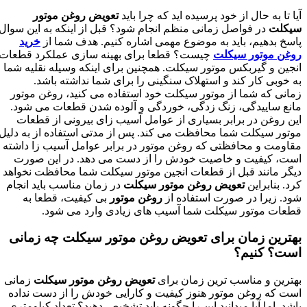
آیا تا به حال از خود پرسیده اید که چرا باید
تعویض روغن موتور
سیکلت
در فواصل زمانی منظم انجام شود؟ قبل از اینکه به این سوال
پاسخ بدهیم، باید به موضوع مهمی اشاره کنیم. هدف شما از
خرید
روغن موتور سیکلت
چیست؟ قطعا برای بهینه سازی عملکرد قطعات
انجین و گیربکس موتور سیکلت. همچنین برای اینکه وسیله نقلیه شما
به خوبی کار کند و استهلاک سنگینی را برای شما نداشته باشد.
زمانی که شما از موتور سیکلت خود استفاده می کنید، روغن موتور
مانع ساییدگی، زنگ زدگی، خوردگی و آلوده شدن قطعات می شود.
این روغن در برابر بسیاری از عوامل آسیب زای بیرونی از قطعات
موتور سیکلت شما محافظت می کند. پس از مدتی استفاده از به دلیل
مقاومت و محافظتی که روغن موتور در برابر عوامل آسیب زا داشته
است، کیفیت و خاصیت خودش را از دست می دهد. در این صورت
دیگر مانند قبل از قطعات انجین موتور سیکلت شما محافظت نخواهد
کرد. بنابراین
تعویض روغن موتور سیکلت
در زمان مناسب باید انجام
شود. زیرا در صورت استفاده از
روغن موتور
بی کیفیت، قطعا به
قطعات موتور سیکلت شما آسیب های زیادی وارد می شود.
بهترین زمان برای تعویض روغن موتور سیکلت چه زمانی
است؟ کنیم؟
بهترین و مناسب ترین زمان برای
تعویض روغن موتور سیکلت
زمانی
است که روغن موتور هنوز کیفیت و کارایی خودش را از دست نداده
باشد. اما آیا میدانید این را چگونه باید تشخیص دهید؟ تعداد کیلومتری