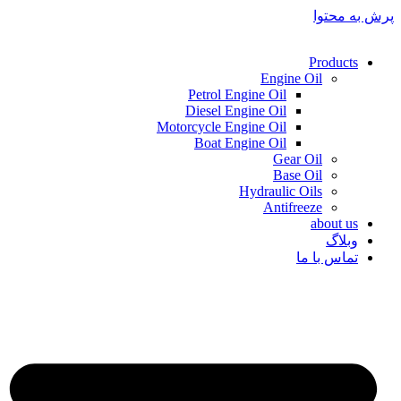
پرش به محتوا
Products
Engine Oil
Petrol Engine Oil
Diesel Engine Oil
Motorcycle Engine Oil
Boat Engine Oil
Gear Oil
Base Oil
Hydraulic Oils
Antifreeze
about us
وبلاگ
تماس با ما