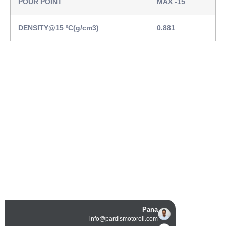
POUR POINT
MAX -15
DENSITY@15 ºC(g/cm3)
0.881
Pana
info@pardismotoroil.com