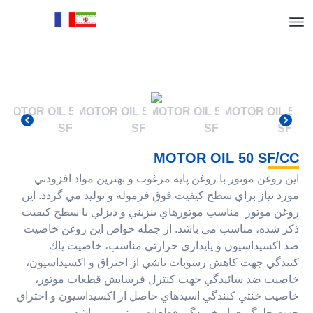
MOTOR OIL 50 SF
روغن موتور با روغن پايه مرغوب و بهترين مواد افزودني
 نياز براي سطح كيفيت فوق فرموله و توليد مي گردد. اين
 موتور مناسب موتورهاي بنزيني و ديزلي با سطح کیفیت
شده، مناسب مي باشد. از جمله خواص اين روغن خاصيت
كسيداسيون و پايداري حرارتي مناسب، خاصيت پاك
گي جهت كاهش رسوبات ناشي از احتراق و اكسيداسيون،
ت ضد سائيدگي جهت كنترل فرسايش قطعات موتور،
ت خنثي كنندگي اسيدهاي حاصل از اكسيداسيون و احتراق
جلوگيري از خوردگي قطعات موتور مي باشد.