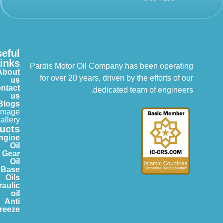
Useful
Links
Pardis Motor Oil Company has been operating
About
for over 20 years, driven by the efforts of our
us
Contact
dedicated team of engineers.
us
Blogs
Image
Gallery
Products
Engine
Oil
Gear
Oil
Base
Oils
Hydraulic
oil
Anti
Freeze