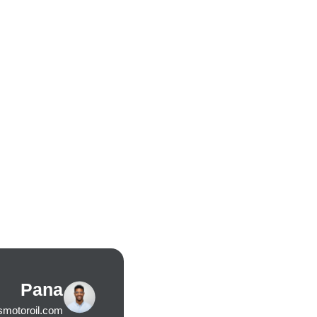
Pana
smotoroil.com