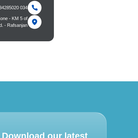
034 34285020 - 021 22952242
Zone - KM 5 of
. - Rafsanjan
Download our latest