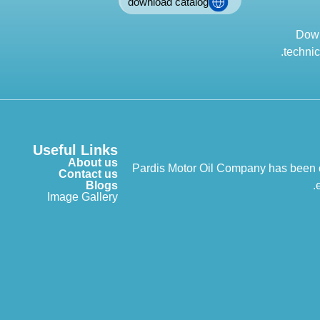
download catalog
Down
technic
Useful Links
About us
Pardis Motor Oil Company has been op
Contact us
Blogs
Image Gallery