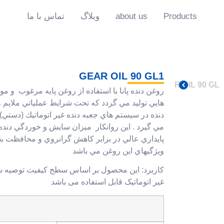
Products
about us
وبلاگ
تماس با ما
GEAR OIL 90 GL1
روغن دنده پانا با استفاده از روغن پايه مرغوب و م
هايي توليد مي گردد كه تحت شرايط عملياتي ملايم 
دنده در سيستم هاي جعبه دنده غير اتوماتيك (دستي) ب
مي گيرد . اين روانكار ميزان سايش و خوردگي دنده
پايداري عالي در برابر كاهش گرانروي و محافظت بس
ويژگيهاي اين روغن مي باشد
کاربرد: این محصول بر اساس سطح کیفیت توصیه ش
غیر اتوماتیک قابل استفاده می باشد