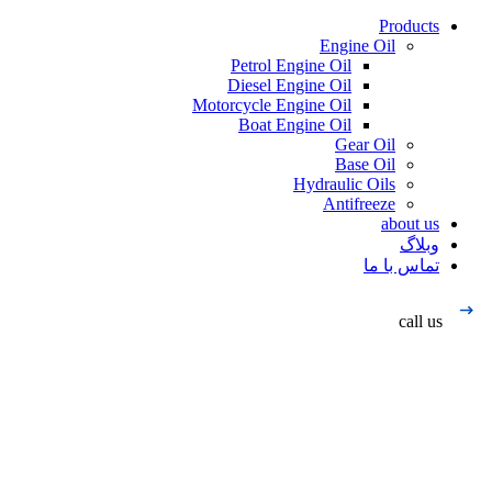
Products
Engine Oil
Petrol Engine Oil
Diesel Engine Oil
Motorcycle Engine Oil
Boat Engine Oil
Gear Oil
Base Oil
Hydraulic Oils
Antifreeze
about us
وبلاگ
تماس با ما
call us