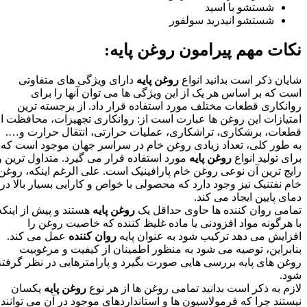
شستشو با اسید
شستشو انیدرید سولفور
نکات مهم پیرامون روغن پایه:
شایان ذکر است بدانید انواع
روغن پایه
دارای ویژگی های متفاوتی
است که بر اساس هر یک از این ویژگی ها می توان آنها را برای
روانکاری قطعات مختلف مورد استفاده قرار داد. از برجسته ترین
امتیازات این روغن ها عبارت است از: روانکاری تجهیزات، محافظت از
قطعات، برشکاری، تراشکاری، عملیات حرارتی، انتقال حرارت و….
به طور کلی، تعداد زیادی روغن خام در سراسر جهان موجود است که
برای تولید انواع
روغن پایه
مورد استفاده قرار می گیرد. متداول ترین و
رایج ترین آن نوعی روغن خام پارافینیک است. علی الرغم اینکه، روغن
خام نفتنیک نیز وجود دارد که محصولی با خواص و کارایی بسیار بالا در
دمای پایین ایجاد می کند.
تمامی روان کننده ها حاوی حداقل یک
روغن پایه
هستند و پیش از اینکه
با هرگونه مواد افزودنی یا ماده غلیظ کننده که خاصیت روغن را
افزایش می دهد ترکیب شود به عنوان پایه
روان کننده
عمل می کند.
بنابراین، توصیه می شود به منظور اطمینان از کیفیت و مرغوبیت
روغن های پایه بررسی هایی صورت بگیرد و پارامترهایی در نظر گرفته
شود.
لازم به ذکر است بدانید تمامی روغن ها از هر نوع
روغن پایه
یکسان
نیستند چرا که فرمولاسیون ها و استانداردهای موجود در آن می توانند