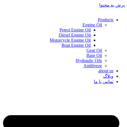
پرش به محتوا
Products
Engine Oil
Petrol Engine Oil
Diesel Engine Oil
Motorcycle Engine Oil
Boat Engine Oil
Gear Oil
Base Oil
Hydraulic Oils
Antifreeze
about us
وبلاگ
تماس با ما