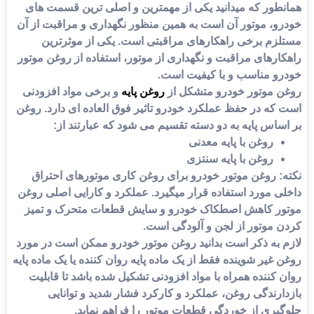
طور که میدانید یکی از مهمترین و اصلی ترین قسمت های
و، موتور آن است به همین منظور نگهداری و مراقبت از آن
زم برخی راهکارهای مراقبتی است. یکی از موثرترین
رهای مراقبت و نگهداری از موتور، استفاده از روغن موتور
و مناسب و با کیفیت است.
 موتور خودرو
متشکل از
روغن پایه
و برخی مواد افزودنی
که در حفظ عملکرد خودرو تاثیر فوق العاده ای دارد. روغن
اس پایه به دو دسته تقسیم می شود که عبارتند از:
روغن با پایه معدنی
روغن با پایه سنتزی
:
روغن موتور خودرو
برای روغن کاری موتورهای احتراق
ی مورد استفاده قرار میگیرد. عملکرد و کارایی اصلی روغن
ر کاهش اصطکاک خودرو و سایش قطعات متحرک و تمیز
 موتور از لجن و آلودگی است.
 به ذکر است بدانید روغن موتور خودرو ممکن است در مورد
غیر شوینده فقط از یک ماده پایه روان کننده یا یک ماده پایه
کننده همراه با مواد افزودنی تشکیل شده باشد تا قابلیت
رندگی روغن، عملکرد و کارکرد فشار شدید و توانایی
یری از خوردگی قطعات موتور را فراهم نماید.