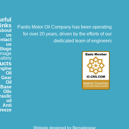
Useful
Links
Pardis Motor Oil Company has been operating
About
for over 20 years, driven by the efforts of our
us
Contact
dedicated team of engineers.
us
Blogs
Image
Gallery
Products
Engine
Oil
Gear
Oil
Base
Oils
Hydraulic
oil
Anti
Freeze
Website designed by Bemabespar