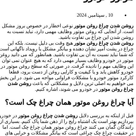
10 , سپتامبر, 2024
روشن شدن چراغ روغن موتور
نوعی اخطار در خصوص بروز مشکل
است. از آنجایی که روغن موتور وظایف مهمی دارد، نباید نسبت به
روشن شدن این چراغ بی تفاوت باشید.
روشن شدن چراغ روغن موتور
هیچ وقت بی دلیل نیست. بلکه این
چراغ در پشت آمپر نشان دهنده و بیانگر مشکل یا رویداد ناگهانی است
که شما نباید نسبت به آن بی تفاوت باشید. همانطور که می دانید روغن
موتور در خودرو وظایف بسیار مهمی دارد که به هیچ عنوان نمی توان
این وظایف مهم را نادیده گرفت. در صورتی که سطح روغن موتور در
خودرو کاهش یابد و یا کیفیت و کارایی روغن از دست برود، قطعا
کارکرد موتور خودرو با مشکلات فراوانی مواجه می شود. در این بخش
می خواهیم به اصلی ترین دلایل و مشکلاتی که باعث
روشن شدن
چراغ روغن موتور
در خودرو می شوند، اشاره کنیم.
آیا چراغ روغن موتور همان چراغ چک است؟
قبل از اینکه به بررسی دلایل
روشن شدن چراغ روغن موتور
در خودرو
بپردازیم بهتر است یک اشتباه رایج را از ذهن شما پاک کنیم. بسیاری از
رانندگان گمان می کنند چراغ روغن موتور همان چراغ چک است. اما
در حقیقت چراغ چک چراغی است که بیانگر مشکلات و خرابی های