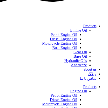
Products
Engine Oil
Petrol Engine Oil
Diesel Engine Oil
Motorcycle Engine Oil
Boat Engine Oil
Gear Oil
Base Oil
Hydraulic Oils
Antifreeze
about us
وبلاگ
تماس با ما
Products
Engine Oil
Petrol Engine Oil
Diesel Engine Oil
Motorcycle Engine Oil