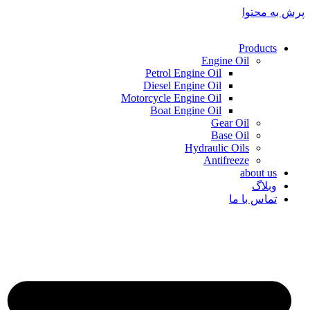
پرش به محتوا
Products
Engine Oil
Petrol Engine Oil
Diesel Engine Oil
Motorcycle Engine Oil
Boat Engine Oil
Gear Oil
Base Oil
Hydraulic Oils
Antifreeze
about us
وبلاگ
تماس با ما