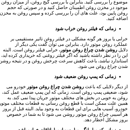
موضوع را بررسی کنید. بنابراین با بررسی گیج روغن، از میزان روغن
موجود در مخزن روغن اطمینان حاصل کنید و در صورتی که حجم
روغن پایین بود، علت های آن را بررسی کرده و سپس روغن به مخزن
اضافه کنید.
زمانی که فیلتر روغن خراب شود
خرابی یا بروز هر گونه مشکلی در فیلتر روغن تاثیر مستقیمی بر
عملکرد روغن موتور دارد. بنابراین می توان گفت یکی دیگر از
دلایل
روشن شدن چراغ روغن موتور
، خرابی فیلتر روغن است. البته
این را در نظر داشته باشید که اگر فیلتر روغنی که خریداری کرده اید،
استاندارد نباشد، باعث کاهش سرعت چرخش روغن و در نتیجه روشن
شدن چراغ روغن می شود.
زمانی که پمپ روغن ضعیف شود
از دیگر دلایلی که باعث
روشن شدن چراغ روغن موتور
خودرو می
شود، ضعیفی پمپ روغن است. زمانی که این پمپ ضعیف عمل کند،
روغن به خوبی در بخش های مختلف موتور جریان پیدا نمی کند. به
همین علت ممکن است با قطع روغن رسانی به قطعات مختلف موتور
خودرو، آسیب هایی برای این قطعات به وجود بیاید. البته قبل از بروز
هر آسیبی چراغ روغن موتور روشن می شود تا به شما در خصوص
بروز مشکل اخطار دهد.
زمانی که میل لنگ، میل سوپاپ یا یاتاقان خراب باشد