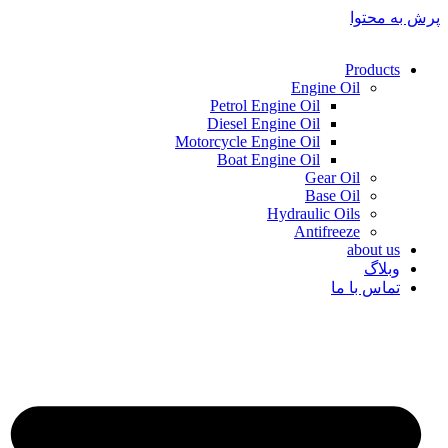
پرش به محتوا
Products
Engine Oil
Petrol Engine Oil
Diesel Engine Oil
Motorcycle Engine Oil
Boat Engine Oil
Gear Oil
Base Oil
Hydraulic Oils
Antifreeze
about us
وبلاگ
تماس با ما