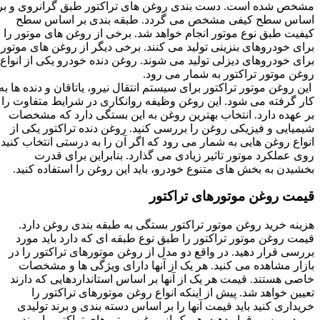
مشخص شده است. دست بندی روغن های تراکتور طبق گرانروی و بر
اساس سطح کیفی مشخص می گردد. طبقه بندی بر اساس سطح
کیفیت طبق نوع موتور انجام خواهد شد. برخی از روغن های موتور را
برای خودروهای بنزینی تولید می کنند. برخی دیگر از روغن های موتور
برای خودروهای دیزلی تولید می شوند. روغن دنده خودرو یکی از انواع
روغن موتور تراکتور به شمار می رود.
این روغن موتور تراکتور برای سیستم انتقال نیرو، یاتاقان و دنده ها به
کار گرفته می ‌شود. این روغن وظیفه روانکاری در شرایط متفاوت را
بر عهده دارد. انتخاب بهترین روغن به این بستگی دارد که مشخصات
شیمیایی و فیزیکی روغن را بررسی کنید. روغن دنده تراکتور یکی از
انواع روغن هایی به شمار می ‌رود که اگر آن را به درستی انتخاب کنید
روی عملکرد موتور تاثیر زیادی می گذارد. بنابراین برای قدرت
بخشیدن به بخش های متنوع خودرو، باید این روغن را استفاده کنید.
قیمت روغن موتورهای تراکتور
هزینه خرید روغن موتور تراکتور بستگی به طبقه بندی روغن دارد.
قیمت روغن موتور تراکتور را طبق نوع طبقه ای که دارد باید مورد
بررسی قرار دهید. در واقع دو مدل از روغن موتورهای تراکتور را در
بازار مشاهده می کنید. هر یک از آنها دارای ویژگی ‌ها و مشخصات
خاصی هستند. قیمت هر یک از آنها بر اساس استانداردهایی که دارند
تعیین خواهد شد. پیش از اینکه انواع روغن موتورهای تراکتور را
خریداری کنید باید قیمت آنها را بر اساس دسته بندی و برند تولیدی
مورد بررسی قرار دهید. هر یک از روغن موتورهای تراکتور با برند