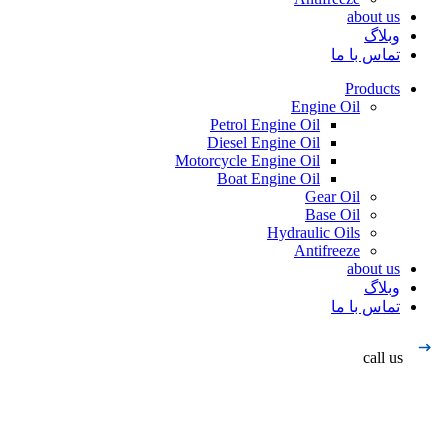
about us
وبلاگ
تماس با ما
Products
Engine Oil
Petrol Engine Oil
Diesel Engine Oil
Motorcycle Engine Oil
Boat Engine Oil
Gear Oil
Base Oil
Hydraulic Oils
Antifreeze
about us
وبلاگ
تماس با ما
call us